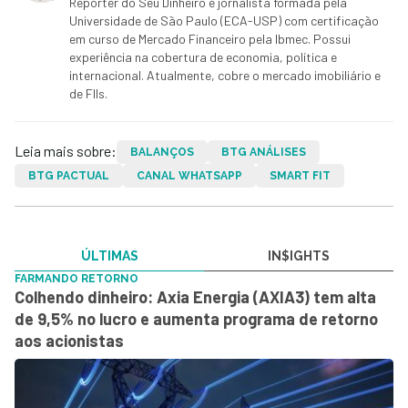
Repórter do Seu Dinheiro e jornalista formada pela
Universidade de São Paulo (ECA-USP) com certificação
em curso de Mercado Financeiro pela Ibmec. Possui
experiência na cobertura de economia, política e
internacional. Atualmente, cobre o mercado imobiliário e
de FIIs.
Leia mais sobre:
BALANÇOS
BTG ANÁLISES
BTG PACTUAL
CANAL WHATSAPP
SMART FIT
ÚLTIMAS
IN$IGHTS
FARMANDO RETORNO
Colhendo dinheiro: Axia Energia (AXIA3) tem alta
de 9,5% no lucro e aumenta programa de retorno
aos acionistas