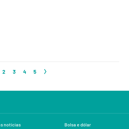
2
3
4
5
s notícias
Bolsa e dólar