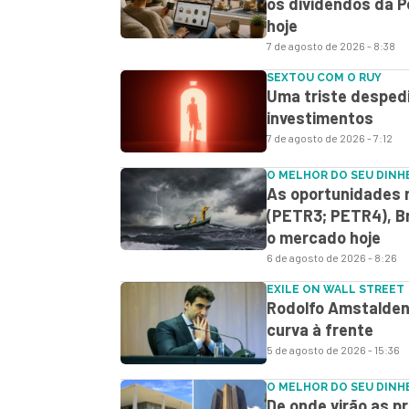
os dividendos da P
hoje
7 de agosto de 2026 - 8:38
SEXTOU COM O RUY
Uma triste despedi
investimentos
7 de agosto de 2026 - 7:12
O MELHOR DO SEU DINH
As oportunidades 
(PETR3; PETR4), Br
o mercado hoje
6 de agosto de 2026 - 8:26
EXILE ON WALL STREET
Rodolfo Amstalden:
curva à frente
5 de agosto de 2026 - 15:36
O MELHOR DO SEU DINH
De onde virão as p