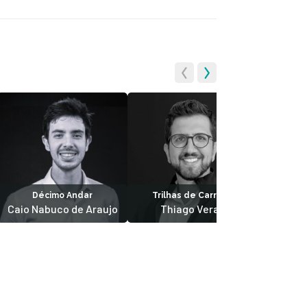
Décimo Andar
Trilhas de Carreira
O melhor
Caio Nabuco de Araujo
Thiago Veras
Se