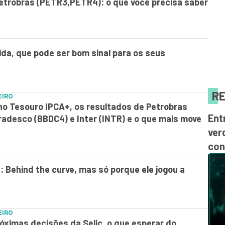
etrobras (PETR3,PETR4): o que você precisa saber
da, que pode ser bom sinal para os seus
RE
EIRO
no Tesouro IPCA+, os resultados de Petrobras
Ent
adesco (BBDC4) e Inter (INTR) e o que mais move
ver
con
 Behind the curve, mas só porque ele jogou a
EIRO
róximas decisões da Selic, o que esperar do