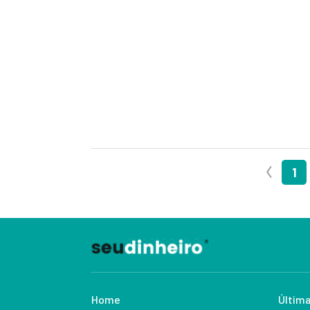
1
Home
Última