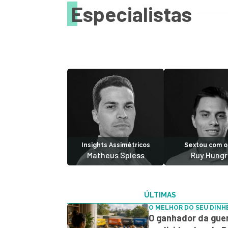
Especialistas
Insights Assimétricos
Sextou com o
Matheus Spiess
Ruy Hungr
ÚLTIMAS
O MELHOR DO SEU DINH
O ganhador da gue