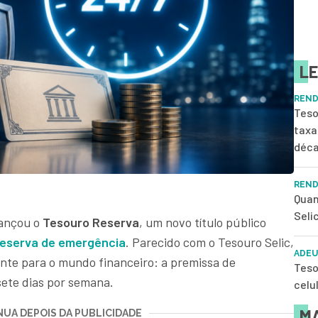
LE
REND
Teso
taxa
déc
REND
Quan
Seli
ançou o
Tesouro Reserva
, um novo título público
reserva de emergência
. Parecido com o Tesouro Selic,
ADEU
nte para o mundo financeiro: a premissa de
Teso
 sete dias por semana.
celu
MA
UA DEPOIS DA PUBLICIDADE