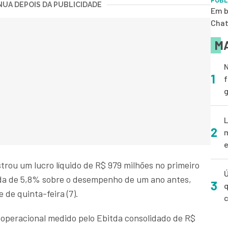
PUBL
UA DEPOIS DA PUBLICIDADE
Em b
Cha
MA
N
1
f
g
L
2
m
e
strou um lucro líquido de R$ 979 milhões no primeiro
Ú
eda de 5,8% sobre o desempenho de um ano antes,
3
q
 de quinta-feira (7).
operacional medido pelo Ebitda consolidado de R$