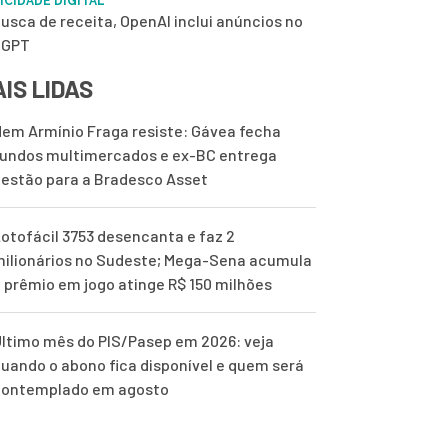
ICIDADE DIGITAL
usca de receita, OpenAI inclui anúncios no
tGPT
IS LIDAS
em Armínio Fraga resiste: Gávea fecha
undos multimercados e ex-BC entrega
estão para a Bradesco Asset
otofácil 3753 desencanta e faz 2
ilionários no Sudeste; Mega-Sena acumula
 prêmio em jogo atinge R$ 150 milhões
ltimo mês do PIS/Pasep em 2026: veja
uando o abono fica disponível e quem será
contemplado em agosto