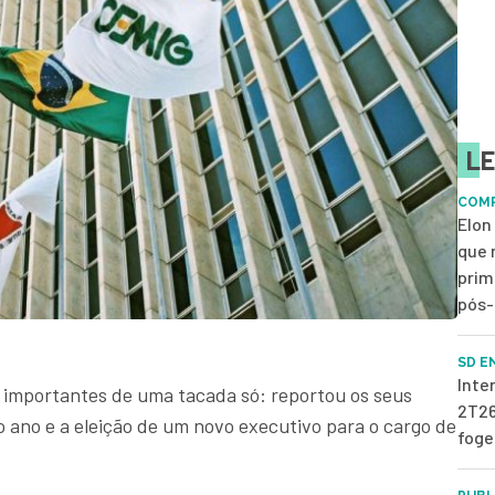
LE
COMP
Elon
que 
prim
pós-
SD E
Inte
s importantes de uma tacada só: reportou os seus
2T26
o ano e a eleição de um novo executivo para o cargo de
foge