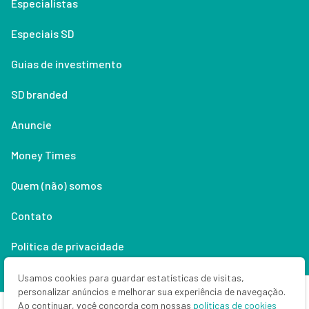
Especialistas
Especiais SD
Guias de investimento
SD branded
Anuncie
Money Times
Quem (não) somos
Contato
Política de privacidade
Lifestyle
Usamos cookies para guardar estatísticas de visitas,
personalizar anúncios e melhorar sua experiência de navegação.
Ao continuar, você concorda com nossas
políticas de cookies