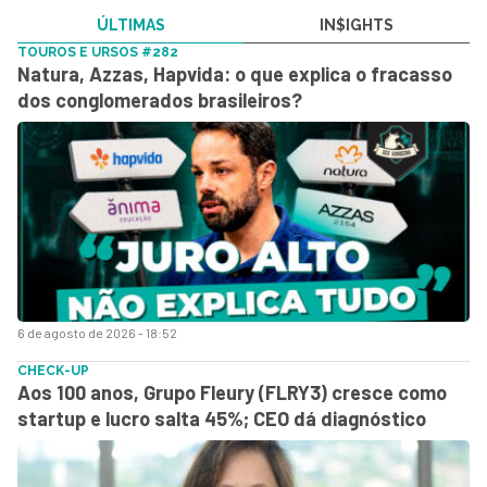
ÚLTIMAS
IN$IGHTS
TOUROS E URSOS #282
Natura, Azzas, Hapvida: o que explica o fracasso
dos conglomerados brasileiros?
6 de agosto de 2026 - 18:52
CHECK-UP
Aos 100 anos, Grupo Fleury (FLRY3) cresce como
startup e lucro salta 45%; CEO dá diagnóstico