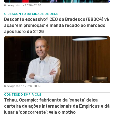
6 de agosto de 2026 - 12:06
O DESCONTO DA CIDADE DE DEUS
Desconto excessivo? CEO do Bradesco (BBDC4) vê
ação ‘em promoção’ e manda recado ao mercado
após lucro do 2T26
6 de agosto de 2026 - 10:56
CONTEÚDO EMPIRICUS
Tchau, Ozempic: fabricante da ‘caneta’ deixa
carteira de ações internacionais da Empiricus e dá
lugar a ‘concorrente’; veja o motivo