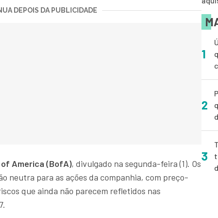
aqui
UA DEPOIS DA PUBLICIDADE
MA
Ú
1
q
P
2
q
d
T
3
t
 of America (BofA)
, divulgado na segunda-feira (1). Os
o neutra para as ações da companhia, com preço-
riscos que ainda não parecem refletidos nas
7.