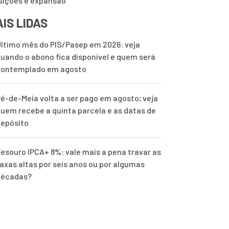
sições e expansão
IS LIDAS
ltimo mês do PIS/Pasep em 2026: veja
uando o abono fica disponível e quem será
contemplado em agosto
é-de-Meia volta a ser pago em agosto; veja
uem recebe a quinta parcela e as datas de
epósito
esouro IPCA+ 8%: vale mais a pena travar as
axas altas por seis anos ou por algumas
décadas?