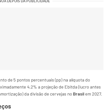
UA DEPOIS DA PUBLICIDADE
o de 5 pontos percentuais (pp) na alíquota do
oximadamente 4,2% a projeção de Ebitda (lucro antes
amortização) da divisão de cervejas no
Brasil
em 2027.
eços