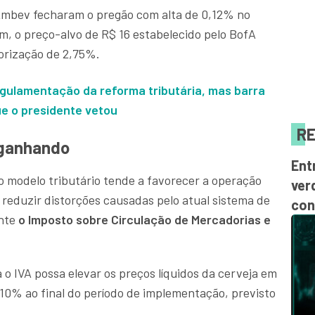
a Ambev fecharam o pregão com alta de 0,12% no
im, o preço-alvo de R$ 16 estabelecido pelo BofA
orização de 2,75%.
egulamentação da reforma tributária, mas barra
ue o presidente vetou
RE
 ganhando
Ent
 modelo tributário tende a favorecer a operação
ver
 reduzir distorções causadas pelo atual sistema de
con
ente
o Imposto sobre Circulação de Mercadorias e
 o IVA possa elevar os preços líquidos da cerveja em
 10% ao final do período de implementação, previsto