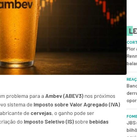
LE
CORT
Pior
Renn
bala
REAÇ
Banc
derr
um problema para a
Ambev (ABEV3)
nos próximos
opor
ovo sistema de
Imposto sobre Valor Agregado (IVA)
fabricante de
cervejas
, o ganho pode ser
FOME
criação do
Imposto Seletivo (IS)
sobre
bebidas
JBS 
bilh