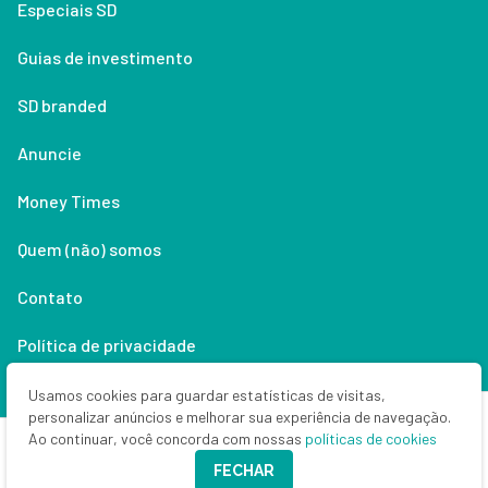
Especiais SD
Guias de investimento
SD branded
Anuncie
Money Times
Quem (não) somos
Contato
Política de privacidade
Lifestyle
Usamos cookies para guardar estatísticas de visitas,
personalizar anúncios e melhorar sua experiência de navegação.
Ao continuar, você concorda com nossas
políticas de cookies
Copyright © 2026 Seu Dinheiro. Todos os direitos reservados.
FECHAR