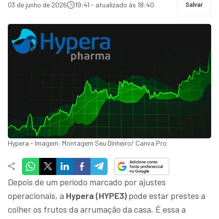
03 de junho de 2026
19:41 - atualizado às 18:40
Salvar
Hypera - Imagem: Montagem Seu Dinheiro/ Canva Pro
Depois de um período marcado por ajustes
operacionais, a
Hypera (HYPE3)
pode estar prestes a
colher os frutos da arrumação da casa. É essa a