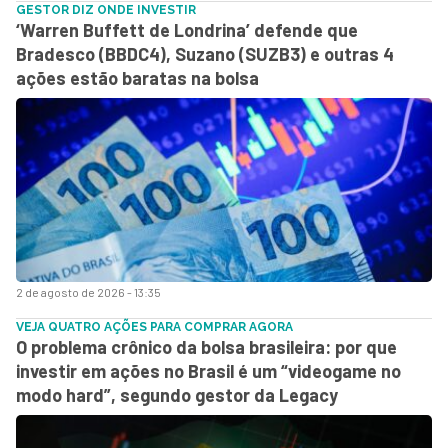
GESTOR DIZ ONDE INVESTIR
‘Warren Buffett de Londrina’ defende que
Bradesco (BBDC4), Suzano (SUZB3) e outras 4
ações estão baratas na bolsa
2 de agosto de 2026 - 13:35
VEJA QUATRO AÇÕES PARA COMPRAR AGORA
O problema crônico da bolsa brasileira: por que
investir em ações no Brasil é um “videogame no
modo hard”, segundo gestor da Legacy