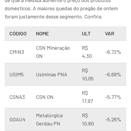
domésticos. A maiores quedas do pregão de ontem
foram justamente desse segmento. Confira:
CÓDIGO
NOME
ULT
VAR
CSN Mineração
R$
CMIN3
-6,72%
ON
4,30
R$
USIM5
Usiminas PNA
-6,69%
10,05
R$
CSNA3
CSN ON
-5,77%
17,97
Metalúrgica
R$
GOAU4
-5,26%
Gerdau PN
10,80