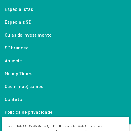
Especialistas
Especiais SD
Guias de investimento
SD branded
Anuncie
Money Times
Quem (não) somos
Contato
Política de privacidade
Lifestyle
Usamos cookies para guardar estatísticas de visitas,