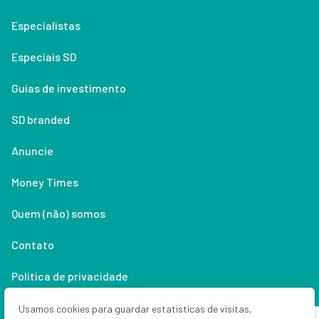
Especialistas
Especiais SD
Guias de investimento
SD branded
Anuncie
Money Times
Quem (não) somos
Contato
Política de privacidade
Lifestyle
Usamos cookies para guardar estatísticas de visitas,