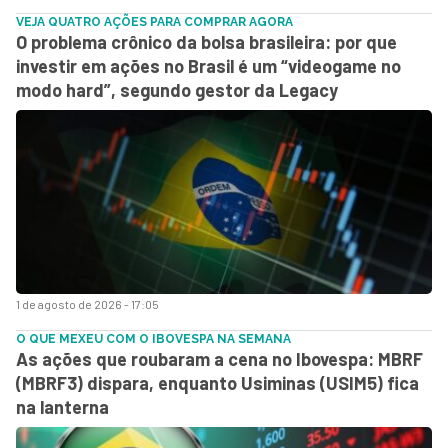
VEJA QUATRO AÇÕES PARA COMPRAR AGORA
O problema crônico da bolsa brasileira: por que
investir em ações no Brasil é um “videogame no
modo hard”, segundo gestor da Legacy
1 de agosto de 2026 - 17:05
O QUE MEXEU COM O IBOVESPA NA SEMANA
As ações que roubaram a cena no Ibovespa: MBRF
(MBRF3) dispara, enquanto Usiminas (USIM5) fica
na lanterna