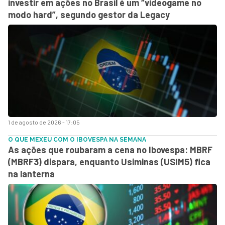
investir em ações no Brasil é um “videogame no
modo hard”, segundo gestor da Legacy
1 de agosto de 2026 - 17:05
O QUE MEXEU COM O IBOVESPA NA SEMANA
As ações que roubaram a cena no Ibovespa: MBRF
(MBRF3) dispara, enquanto Usiminas (USIM5) fica
na lanterna