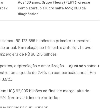
 o
Aos 100 anos, Grupo Fleury (FLRY3) cresce
iros?
como startup e lucro salta 45%; CEO dá
diagnóstico
somou R$ 123,686 bilhões no primeiro trimestre,
o anual. Em relação ao trimestre anterior, houve
omberg
era de R$ 60,215 bilhões.
impostos, depreciação e amortização —
ajustado
somou
imestre, uma queda de 2,4% na comparação anual. Em
u 0,5%.
em US$ 62,093 bilhões ao final de março, alta de
5% frente ao trimestre anterior.