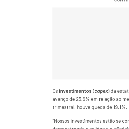
CONTIN
Os
investimentos (
capex
)
da estat
avanço de 25,6% em relação ao me
trimestral, houve queda de 19,1%.
“Nossos investimentos estão se c
demonstrando a solidez e a eficácia