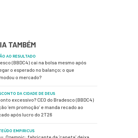
IA TAMBÉM
ÃO AO RESULTADO
esco (BBDC4) cai na bolsa mesmo após
egar o esperado no balanço; o que
modou o mercado?
SCONTO DA CIDADE DE DEUS
onto excessivo? CEO do Bradesco (BBDC4)
ção ‘em promoção’ e manda recado ao
ado após lucro do 2T26
EÚDO EMPIRICUS
u, Ozempic: fabricante da ‘caneta’ deixa