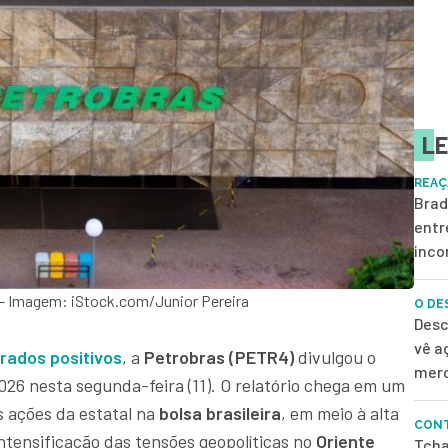
LE
REAÇ
Brad
entr
inco
o - Imagem: iStock.com/Junior Pereira
O DE
Desc
vê a
rados positivos
, a
Petrobras (PETR4)
divulgou o
merc
026 nesta segunda-feira (11). O relatório chega em um
 ações da estatal na
bolsa brasileira
, em meio à alta
CONT
ntensificação das tensões geopolíticas no
Oriente
Tcha