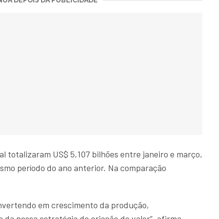
UA DEPOIS DA PUBLICIDADE
al totalizaram US$ 5,107 bilhões entre janeiro e março,
smo período do ano anterior. Na comparação
onvertendo em crescimento da produção,
 da nossa estratégia de criação de valor”, afirma