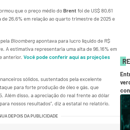
nformou que o preço médio do
Brent
foi de US$ 80,61
ta de 26,6% em relação ao quarto trimestre de 2025 e
 pela
Bloomberg
apontava para lucro líquido de R$
re. A estimativa representaria uma alta de 96,16% em
e anterior.
Você pode conferir aqui as projeções
RE
Ent
inanceiros sólidos, sustentados pela excelente
ver
aque para forte produção de óleo e gás, que
con
 Além disso, a apreciação do real frente ao dólar
ra nossos resultados”, diz a estatal no relatório.
UA DEPOIS DA PUBLICIDADE