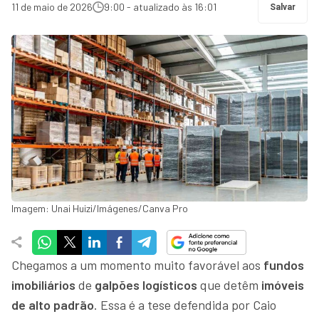
11 de maio de 2026
9:00 - atualizado às 16:01
Salvar
Imagem: Unai Huizi/Imágenes/Canva Pro
Chegamos a um momento muito favorável aos
fundos
imobiliários
de
galpões logísticos
que detêm
imóveis
de alto padrão
. Essa é a tese defendida por Caio