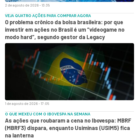
2 de agosto de 2026 - 13:35
VEJA QUATRO AÇÕES PARA COMPRAR AGORA
O problema crônico da bolsa brasileira: por que
investir em ações no Brasil é um “videogame no
modo hard”, segundo gestor da Legacy
1 de agosto de 2026 - 17:05
O QUE MEXEU COM O IBOVESPA NA SEMANA
As ações que roubaram a cena no Ibovespa: MBRF
(MBRF3) dispara, enquanto Usiminas (USIM5) fica
na lanterna