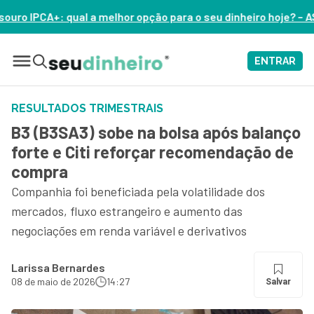
or opção para o seu dinheiro hoje? – ASSISTA AGORA
ENTRAR
RESULTADOS TRIMESTRAIS
B3 (B3SA3) sobe na bolsa após balanço
forte e Citi reforçar recomendação de
compra
Companhia foi beneficiada pela volatilidade dos
mercados, fluxo estrangeiro e aumento das
negociações em renda variável e derivativos
Larissa Bernardes
08 de maio de 2026
14:27
Salvar