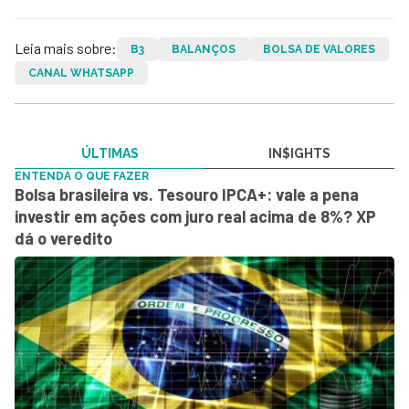
Leia mais sobre:
B3
BALANÇOS
BOLSA DE VALORES
CANAL WHATSAPP
ÚLTIMAS
IN$IGHTS
ENTENDA O QUE FAZER
Bolsa brasileira vs. Tesouro IPCA+: vale a pena
investir em ações com juro real acima de 8%? XP
dá o veredito