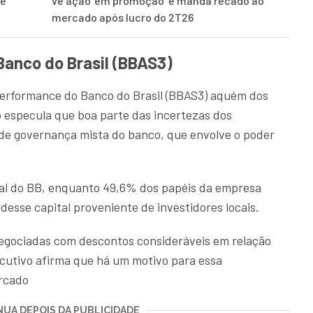
ue
vê ação ‘em promoção’ e manda recado ao
mercado após lucro do 2T26
Banco do Brasil (BBAS3)
performance do Banco do Brasil (BBAS3) aquém dos
ro especula que boa parte das incertezas dos
 de governança mista do banco, que envolve o poder
ial do BB, enquanto 49,6% dos papéis da empresa
esse capital proveniente de investidores locais.
egociadas com descontos consideráveis em relação
ecutivo afirma que há um motivo para essa
ercado
UA DEPOIS DA PUBLICIDADE