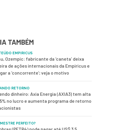
IA TAMBÉM
EÚDO EMPIRICUS
u, Ozempic: fabricante da ‘caneta’ deixa
eira de ações internacionais da Empiricus e
ugar a ‘concorrente’; veja o motivo
ANDO RETORNO
endo dinheiro: Axia Energia (AXIA3) tem alta
,5% no lucro e aumenta programa de retorno
acionistas
IMESTRE PERFEITO?
obras (PETR4) pode pagar até US$ 3,5