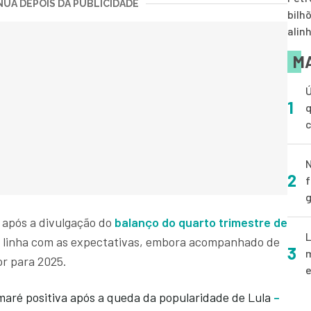
UA DEPOIS DA PUBLICIDADE
bilh
alin
MA
Ú
1
q
N
2
f
g
 após a divulgação do
balanço do quarto trimestre de
L
m linha com as expectativas, embora acompanhado de
3
m
r para 2025.
e
maré positiva após a queda da popularidade de Lula
–