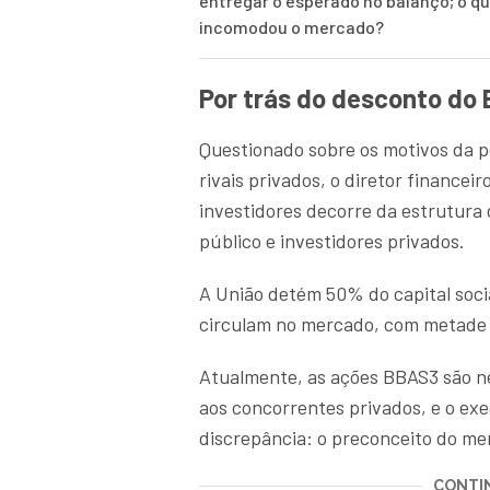
entregar o esperado no balanço; o q
incomodou o mercado?
Por trás do desconto do 
Questionado sobre os motivos da 
rivais privados, o diretor financei
investidores decorre da estrutura
público e investidores privados.
A União detém 50% do capital soc
circulam no mercado, com metade d
Atualmente, as ações BBAS3 são n
aos concorrentes privados, e o ex
discrepância: o preconceito do m
CONTIN