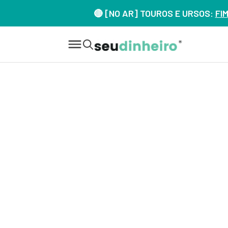
🔴 [NO AR] TOUROS E URSOS:
FI