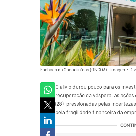
Fachada da Oncoclínicas (ONCO3) - Imagem: Di
O alívio durou pouco para os inves
recuperação da véspera, as ações 
(28), pressionadas pelas incertez
pela fragilidade financeira da emp
CONTIN