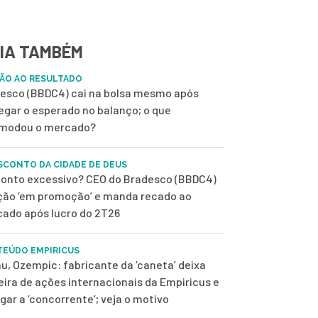
IA TAMBÉM
ÃO AO RESULTADO
esco (BBDC4) cai na bolsa mesmo após
egar o esperado no balanço; o que
modou o mercado?
SCONTO DA CIDADE DE DEUS
onto excessivo? CEO do Bradesco (BBDC4)
ção ‘em promoção’ e manda recado ao
ado após lucro do 2T26
EÚDO EMPIRICUS
u, Ozempic: fabricante da ‘caneta’ deixa
eira de ações internacionais da Empiricus e
ugar a ‘concorrente’; veja o motivo