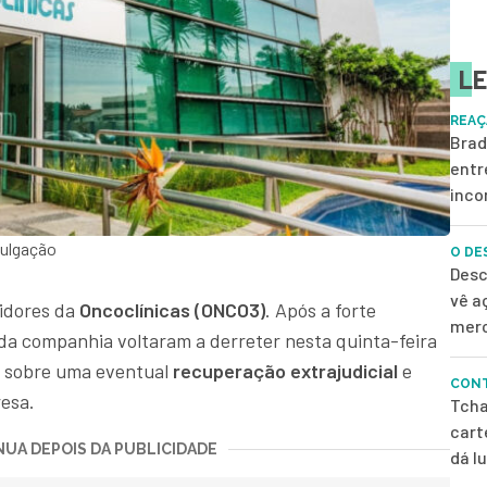
LE
REAÇ
Brad
entr
inco
vulgação
O DE
Desc
vê a
tidores da
Oncoclínicas (ONCO3)
. Após a forte
merc
da companhia voltaram a derreter nesta quinta-feira
as sobre uma eventual
recuperação extrajudicial
e
CONT
resa.
Tcha
cart
UA DEPOIS DA PUBLICIDADE
dá l