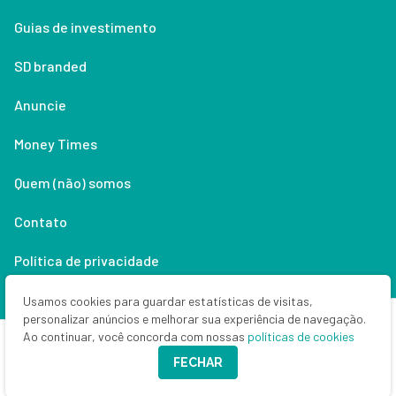
Guias de investimento
SD branded
Anuncie
Money Times
Quem (não) somos
Contato
Política de privacidade
Lifestyle
Usamos cookies para guardar estatísticas de visitas,
personalizar anúncios e melhorar sua experiência de navegação.
Ao continuar, você concorda com nossas
políticas de cookies
Copyright © 2026 Seu Dinheiro. Todos os direitos reservados.
FECHAR
CNPJ: 33.523.405/0001-63