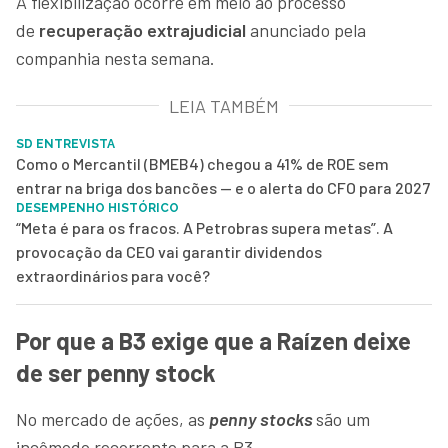
A flexibilização ocorre em meio ao processo
de
recuperação extrajudicial
anunciado pela
companhia nesta semana.
LEIA TAMBÉM
SD ENTREVISTA
Como o Mercantil (BMEB4) chegou a 41% de ROE sem
entrar na briga dos bancões — e o alerta do CFO para 2027
DESEMPENHO HISTÓRICO
“Meta é para os fracos. A Petrobras supera metas”. A
provocação da CEO vai garantir dividendos
extraordinários para você?
Por que a B3 exige que a Raízen deixe
de ser penny stock
No mercado de ações, as
penny stocks
são um
incômodo recorrente para a B3.