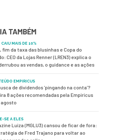
IA TAMBÉM
 CAIU MAIS DE 10%
, fim da taxa das blusinhas e Copa do
o: CEO da Lojas Renner (LREN3) explica o
derrubou as vendas, o guidance e as ações
EÚDO EMPIRICUS
usca de dividendos ‘pingando na conta’?
ira 8 ações recomendadas pela Empiricus
 agosto
E-SE A ELES
zine Luiza (MGLU3) cansou de ficar de fora:
tratégia de Fred Trajano para voltar ao