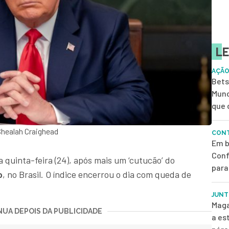
LE
AÇÃO
Bets
Mund
que 
Shealah Craighead
CONT
Em b
Conf
ta quinta-feira (24), após mais um ‘cutucão’ do
para
p
, no Brasil. O índice encerrou o dia com queda de
JUNT
Maga
UA DEPOIS DA PUBLICIDADE
a es