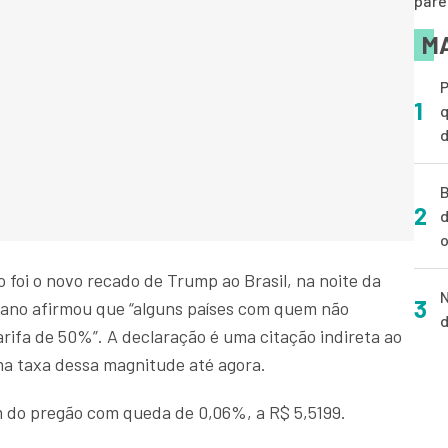
páre
MA
P
1
q
d
B
2
d
o
o foi o novo recado de Trump ao Brasil, na noite da
N
3
icano afirmou que “alguns países com quem não
d
ifa de 50%”. A declaração é uma citação indireta ao
ma taxa dessa magnitude até agora.
im do pregão com queda de 0,06%, a R$ 5,5199.