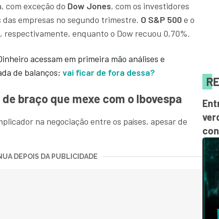
ta, com exceção do
Dow Jones
, com os investidores
os das empresas no segundo trimestre.
O S&P 500
e o
 respectivamente, enquanto o Dow recuou 0,70%.
Dinheiro acessam em primeira mão análises e
ada de balanços;
vai ficar de fora dessa?
RE
a de braço que mexe com o Ibovespa
Ent
ver
plicador na negociação entre os países, apesar de
con
.
UA DEPOIS DA PUBLICIDADE