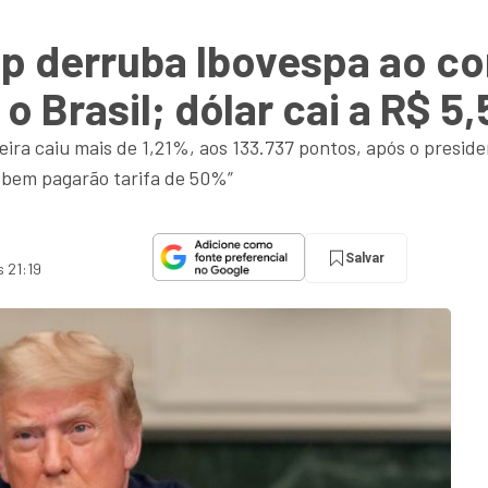
mp derruba Ibovespa ao c
 Brasil; dólar cai a R$ 5,
ileira caiu mais de 1,21%, aos 133.737 pontos, após o presi
bem pagarão tarifa de 50%”
Salvar
s 21:19