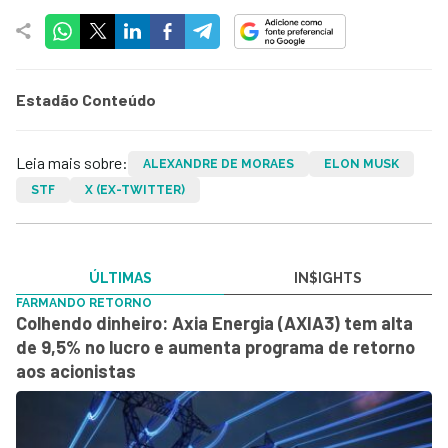
Estadão Conteúdo
Leia mais sobre:
ALEXANDRE DE MORAES
ELON MUSK
STF
X (EX-TWITTER)
ÚLTIMAS
IN$IGHTS
FARMANDO RETORNO
Colhendo dinheiro: Axia Energia (AXIA3) tem alta
de 9,5% no lucro e aumenta programa de retorno
aos acionistas