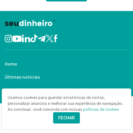
Home
Últimas notícias
Bolsa e dólar
Usamos cookies para guardar estatísticas de visitas,
Criptomoedas
personalizar anúncios e melhorar sua experiência de navegação.
Ao continuar, você concorda com nossas
políticas de cookies
Empresas
FECHAR
Política