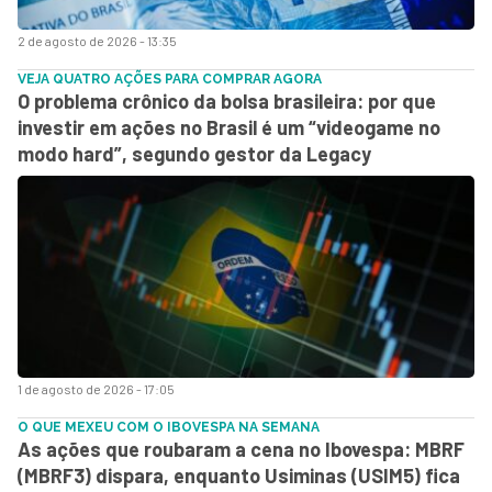
2 de agosto de 2026 - 13:35
VEJA QUATRO AÇÕES PARA COMPRAR AGORA
O problema crônico da bolsa brasileira: por que
investir em ações no Brasil é um “videogame no
modo hard”, segundo gestor da Legacy
1 de agosto de 2026 - 17:05
O QUE MEXEU COM O IBOVESPA NA SEMANA
As ações que roubaram a cena no Ibovespa: MBRF
(MBRF3) dispara, enquanto Usiminas (USIM5) fica