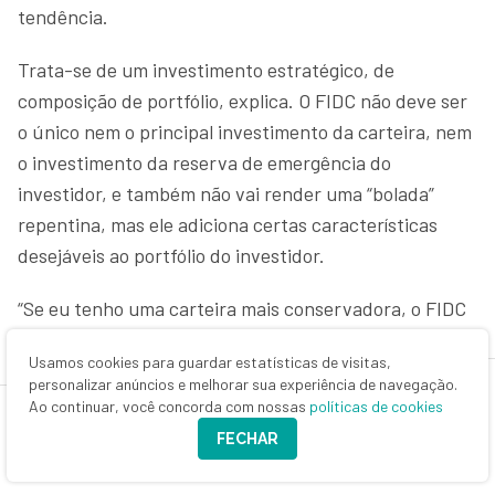
tendência.
Trata-se de um investimento estratégico, de
composição de portfólio, explica. O FIDC não deve ser
o único nem o principal investimento da carteira, nem
o investimento da reserva de emergência do
investidor, e também não vai render uma “bolada”
repentina, mas ele adiciona certas características
desejáveis ao portfólio do investidor.
“Se eu tenho uma carteira mais conservadora, o FIDC
incrementa o retorno sem elevar a minha volatilidade;
Usamos cookies para guardar estatísticas de visitas,
já se eu sou um investidor arrojado, ele reduz a
personalizar anúncios e melhorar sua experiência de navegação.
volatilidade da carteira sem comprometer o retorno”,
Ao continuar, você concorda com nossas
políticas de cookies
explica Binelli.
FECHAR
Carlos Ferrari, sócio-fundador do NFA Advogados e