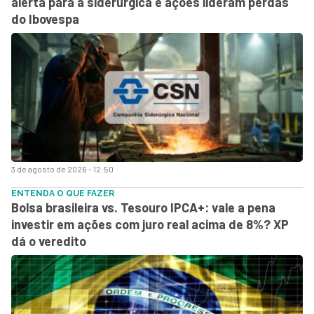
alerta para a siderúrgica e ações lideram perdas
do Ibovespa
3 de agosto de 2026 - 12:50
ENTENDA O QUE FAZER
Bolsa brasileira vs. Tesouro IPCA+: vale a pena
investir em ações com juro real acima de 8%? XP
dá o veredito