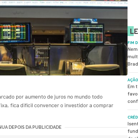
LE
FIM 
Nem 
mult
Brad
AÇÃO
Em t
favo
rcado por aumento de juros no mundo todo
conf
xa, fica difícil convencer o investidor a comprar
CRÉD
Isen
UA DEPOIS DA PUBLICIDADE
fund