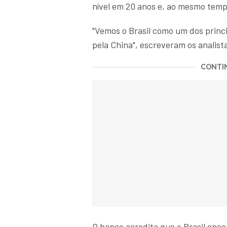
nível em 20 anos e, ao mesmo tem
"Vemos o Brasil como um dos princip
pela China", escreveram os analista
CONTIN
O banco acredita que o Brasil encer