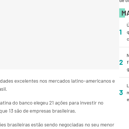
de o
MA
Ú
1
q
N
2
f
g
dades excelentes nos mercados latino-americanos e
L
sil.
3
m
e
tina do banco elegeu 21 ações para investir no
ue 13 são de empresas brasileiras.
es brasileiras estão sendo negociadas no seu menor