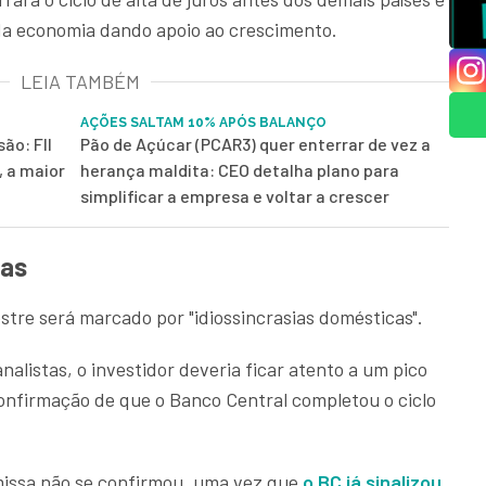
da economia dando apoio ao crescimento.
LEIA TAMBÉM
AÇÕES SALTAM 10% APÓS BALANÇO
ão: FII
Pão de Açúcar (PCAR3) quer enterrar de vez a
, a maior
herança maldita: CEO detalha plano para
simplificar a empresa e voltar a crescer
cas
tre será marcado por "idiossincrasias domésticas".
alistas, o investidor deveria ficar atento a um pico
confirmação de que o Banco Central completou o ciclo
missa não se confirmou, uma vez que
o BC já sinalizou