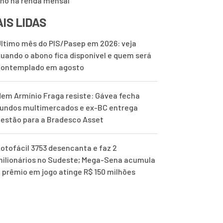
lho na renda mensal
IS LIDAS
ltimo mês do PIS/Pasep em 2026: veja
uando o abono fica disponível e quem será
contemplado em agosto
em Armínio Fraga resiste: Gávea fecha
undos multimercados e ex-BC entrega
estão para a Bradesco Asset
otofácil 3753 desencanta e faz 2
ilionários no Sudeste; Mega-Sena acumula
 prêmio em jogo atinge R$ 150 milhões