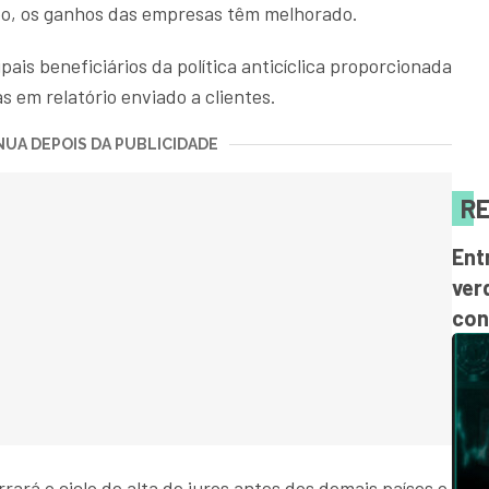
po, os ganhos das empresas têm melhorado.
ais beneficiários da política anticíclica proporcionada
s em relatório enviado a clientes.
UA DEPOIS DA PUBLICIDADE
RE
Ent
ver
con
rará o ciclo de alta de juros antes dos demais países e