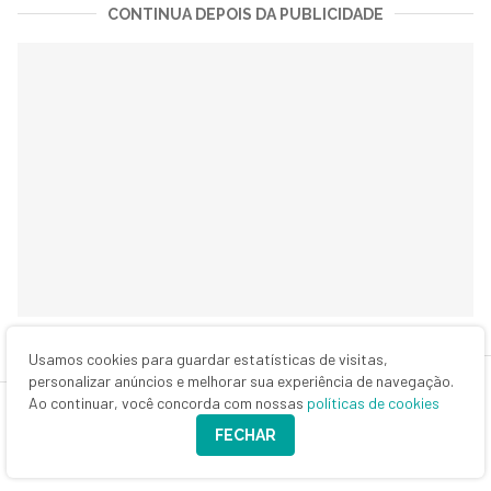
CONTINUA DEPOIS DA PUBLICIDADE
Vale lembrar que os contratos de debêntures não
Usamos cookies para guardar estatísticas de visitas,
personalizar anúncios e melhorar sua experiência de navegação.
permitem o resgate do dinheiro antes do fim o prazo e
Ao continuar, você concorda com nossas
políticas de cookies
as tributações seguem a tabela regressiva de Imposto
FECHAR
de Renda, como acontece com o CDB.