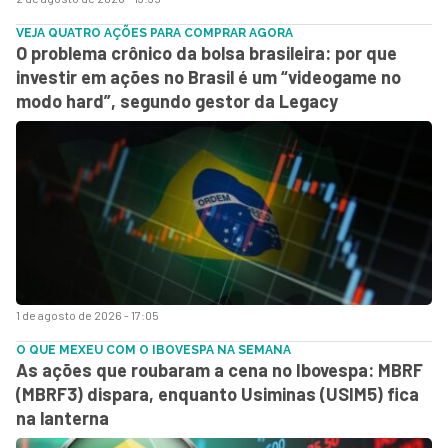
VEJA QUATRO AÇÕES PARA COMPRAR AGORA
O problema crônico da bolsa brasileira: por que
investir em ações no Brasil é um “videogame no
modo hard”, segundo gestor da Legacy
1 de agosto de 2026 - 17:05
O QUE MEXEU COM O IBOVESPA NA SEMANA
As ações que roubaram a cena no Ibovespa: MBRF
(MBRF3) dispara, enquanto Usiminas (USIM5) fica
na lanterna