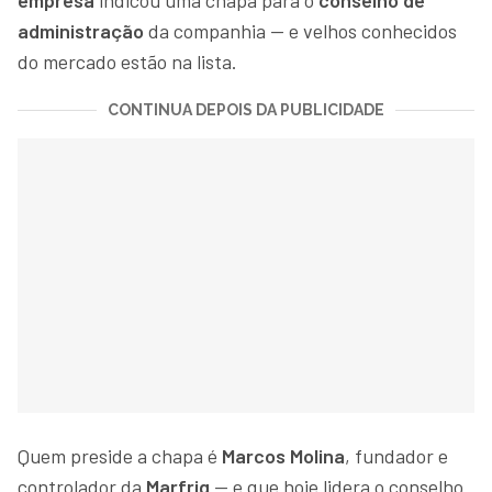
empresa
indicou uma chapa para o
conselho de
administração
da companhia — e velhos conhecidos
do mercado estão na lista.
CONTINUA DEPOIS DA PUBLICIDADE
Quem preside a chapa é
Marcos Molina
, fundador e
controlador da
Marfrig
— e que hoje lidera o conselho