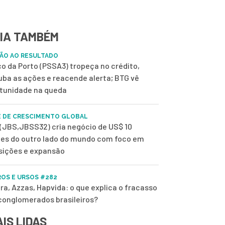
IA TAMBÉM
ÃO AO RESULTADO
o da Porto (PSSA3) tropeça no crédito,
uba as ações e reacende alerta; BTG vê
tunidade na queda
 DE CRESCIMENTO GLOBAL
(JBS,JBSS32) cria negócio de US$ 10
ões do outro lado do mundo com foco em
sições e expansão
OS E URSOS #282
ra, Azzas, Hapvida: o que explica o fracasso
conglomerados brasileiros?
IS LIDAS