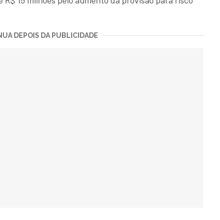
 e R$ 15 milhões pelo aumento da provisão para risco
UA DEPOIS DA PUBLICIDADE