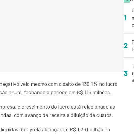
Ú
1
q
P
2
H
T
3
t
negativo veio mesmo com o salto de 138,1% no lucro
ção anual, fechando o período em R$ 116 milhões.
resa, o crescimento do lucro está relacionado ao
das, com avanço da receita e diluição de custos.
 líquidas da Cyrela alcançaram R$ 1,331 bilhão no