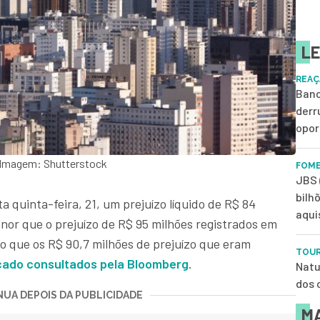
LE
REAÇ
Banc
derr
opor
8Imagem: Shutterstock
FOME
JBS 
bilh
ta quinta-feira, 21, um prejuízo líquido de R$ 84
aqui
or que o prejuízo de R$ 95 milhões registrados em
o que os R$ 90,7 milhões de prejuízo que eram
TOUR
cado consultados pela Bloomberg
.
Natu
dos 
UA DEPOIS DA PUBLICIDADE
MA