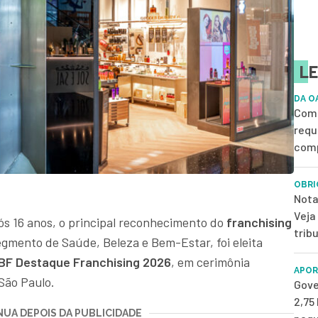
LE
DA O
Como
requ
comp
OBRI
Nota
Veja
pós 16 anos, o principal reconhecimento do
franchising
trib
egmento de Saúde, Beleza e Bem-Estar, foi eleita
BF Destaque Franchising 2026
, em cerimônia
APOR
 São Paulo.
Gove
2,75
UA DEPOIS DA PUBLICIDADE