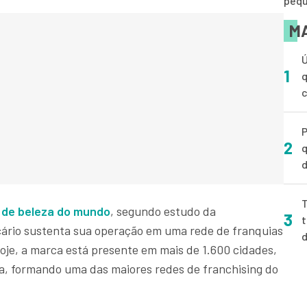
pequ
MA
Ú
1
q
P
2
q
d
T
 de beleza do mundo
, segundo estudo da
3
t
icário sustenta sua operação em uma rede de franquias
Hoje, a marca está presente em mais de 1.600 cidades,
a, formando uma das maiores redes de franchising do