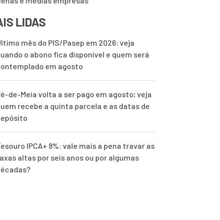
enas e médias empresas
IS LIDAS
ltimo mês do PIS/Pasep em 2026: veja
uando o abono fica disponível e quem será
contemplado em agosto
é-de-Meia volta a ser pago em agosto; veja
uem recebe a quinta parcela e as datas de
epósito
esouro IPCA+ 8%: vale mais a pena travar as
axas altas por seis anos ou por algumas
décadas?