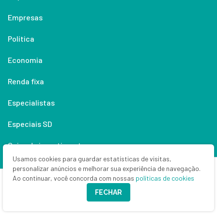
Empresas
Política
Economia
Renda fixa
Especialistas
Especiais SD
Guias de investimento
Usamos cookies para guardar estatísticas de visitas,
SD branded
personalizar anúncios e melhorar sua experiência de navegação.
Ao continuar, você concorda com nossas
políticas de cookies
Anuncie
FECHAR
Money Times