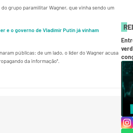
 do grupo paramilitar Wagner, que vinha sendo um
RE
ner
e o governo de Vladimir Putin já vinham
Entr
verd
rnaram públicas: de um lado, o líder do Wagner acusa
cong
propagando da informação".