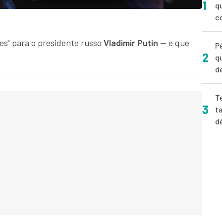
1
q
c
tes" para o presidente russo
Vladimir Putin
— e que
P
2
q
d
T
3
t
d