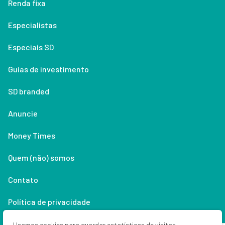
Renda fixa
Especialistas
Especiais SD
Guias de investimento
SD branded
Anuncie
Money Times
Quem (não) somos
Contato
Política de privacidade
Lifestyle
Usamos cookies para guardar estatísticas de visitas,