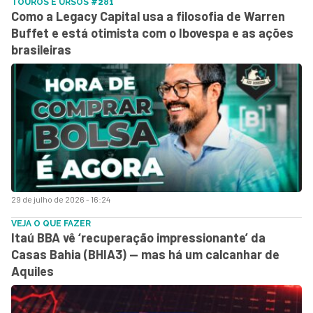
TOUROS E URSOS #281
Como a Legacy Capital usa a filosofia de Warren
Buffet e está otimista com o Ibovespa e as ações
brasileiras
29 de julho de 2026 - 16:24
VEJA O QUE FAZER
Itaú BBA vê ‘recuperação impressionante’ da
Casas Bahia (BHIA3) — mas há um calcanhar de
Aquiles