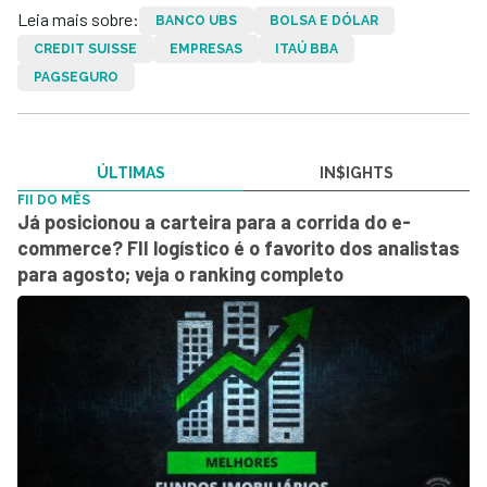
Leia mais sobre:
BANCO UBS
BOLSA E DÓLAR
CREDIT SUISSE
EMPRESAS
ITAÚ BBA
PAGSEGURO
ÚLTIMAS
IN$IGHTS
FII DO MÊS
Já posicionou a carteira para a corrida do e-
commerce? FII logístico é o favorito dos analistas
para agosto; veja o ranking completo