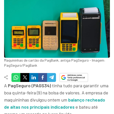
Maquininhas de cartão da PagBank, antiga PagSeguro - Imagem:
PagSeguro/PagBank
A
PagSeguro (PAGS34)
tinha tudo para garantir uma
boa quinta-feira (9) na bolsa de valores. A empresa de
maquininhas divulgou ontem um
balanço recheado
de altas nos principais indicadores
e bateu até
mesmo um recorde no lucro líquido.