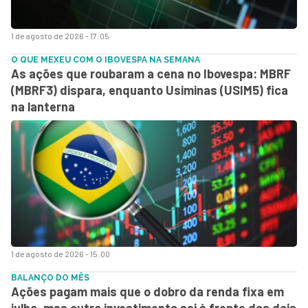
1 de agosto de 2026 - 17:05
O QUE MEXEU COM O IBOVESPA NA SEMANA
As ações que roubaram a cena no Ibovespa: MBRF
(MBRF3) dispara, enquanto Usiminas (USIM5) fica
na lanterna
1 de agosto de 2026 - 15:00
BALANÇO DO MÊS
Ações pagam mais que o dobro da renda fixa em
julho, mas outro investimento sai à frente dos dois