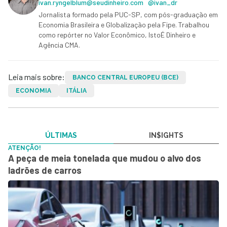
ivan.ryngelblum@seudinheiro.com
@ivan_dr
Jornalista formado pela PUC-SP, com pós-graduação em
Economia Brasileira e Globalização pela Fipe. Trabalhou
como repórter no Valor Econômico, IstoÉ Dinheiro e
Agência CMA.
Leia mais sobre:
BANCO CENTRAL EUROPEU (BCE)
ECONOMIA
ITÁLIA
ÚLTIMAS
IN$IGHTS
ATENÇÃO!
A peça de meia tonelada que mudou o alvo dos
ladrões de carros