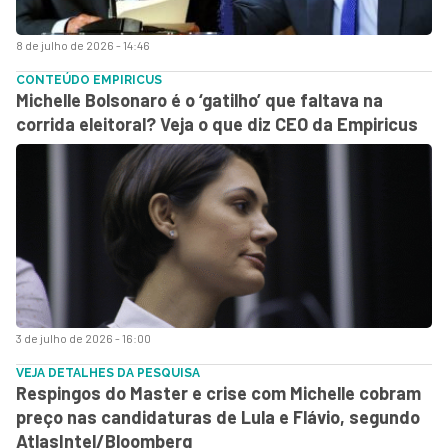
8 de julho de 2026 - 14:46
CONTEÚDO EMPIRICUS
Michelle Bolsonaro é o ‘gatilho’ que faltava na
corrida eleitoral? Veja o que diz CEO da Empiricus
3 de julho de 2026 - 16:00
VEJA DETALHES DA PESQUISA
Respingos do Master e crise com Michelle cobram
preço nas candidaturas de Lula e Flávio, segundo
AtlasIntel/Bloomberg