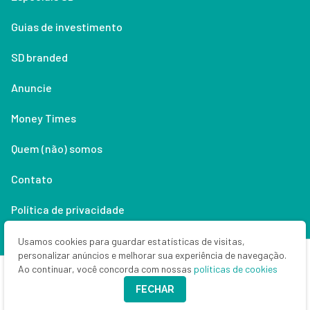
Guias de investimento
SD branded
Anuncie
Money Times
Quem (não) somos
Contato
Política de privacidade
Lifestyle
Usamos cookies para guardar estatísticas de visitas,
personalizar anúncios e melhorar sua experiência de navegação.
Ao continuar, você concorda com nossas
políticas de cookies
Copyright © 2026 Seu Dinheiro. Todos os direitos reservados.
FECHAR
CNPJ: 33.523.405/0001-63