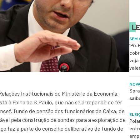
LE
SEM 
‘Pix
cobr
veja
vale
NOVA
Spra
Relações Institucionais do Ministério da Economia,
saib
sta à Folha de S.Paulo, que não se arrepende de ter
ncef, fundo de pensão dos funcionários da Caixa, de
ELEI
nsável pela construção de sondas para a exploração de
Pola
ago fazia parte do conselho deliberativo do fundo de
entr
empa