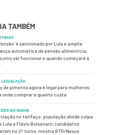
IA TAMBÉM
ATRASO
 Pensão’ é sancionado por Lula e amplia
ança automática de pensão alimentícia;
 como vai funcionar e quando começará a
r
 LEGISLAÇÃO
y de pimenta agora é legal para mulheres;
a onde comprar e quanto custa
ÇÕES NO RADAR
rização no tarifaço: população divide culpa
e Lula e Flávio Bolsonaro; candidatos
tam no 2º turno, mostra BTG/Nexus