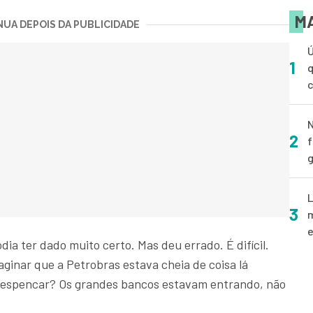
MA
UA DEPOIS DA PUBLICIDADE
Ú
1
q
N
2
f
g
L
3
m
e
ia ter dado muito certo. Mas deu errado. É difícil.
ginar que a Petrobras estava cheia de coisa lá
 despencar? Os grandes bancos estavam entrando, não