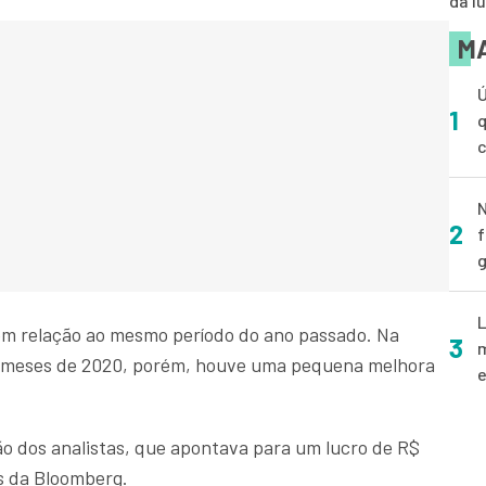
dá l
MA
Ú
1
q
N
2
f
g
L
m relação ao mesmo período do ano passado. Na
3
m
s meses de 2020, porém, houve uma pequena melhora
e
ão dos analistas, que apontava para um lucro de R$
s da Bloomberg.