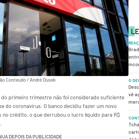
LE
REAÇ
Brad
entr
inco
ão Conteúdo / André Dusek
O DE
Desc
vê a
 do primeiro trimestre não foi considerado suficiente
merc
ise do coronavírus. O banco decidiu fazer um novo
no crédito, o que derrubou o lucro líquido para R$
CONT
.
Tcha
cart
UA DEPOIS DA PUBLICIDADE