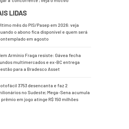
ugar a ‘concorrente’; veja o motivo
IS LIDAS
ltimo mês do PIS/Pasep em 2026: veja
uando o abono fica disponível e quem será
contemplado em agosto
em Armínio Fraga resiste: Gávea fecha
undos multimercados e ex-BC entrega
estão para a Bradesco Asset
otofácil 3753 desencanta e faz 2
ilionários no Sudeste; Mega-Sena acumula
 prêmio em jogo atinge R$ 150 milhões