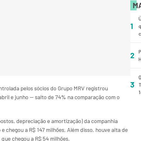
MA
Ú
1
q
P
2
H
Q
3
T
ntrolada pelos sócios do Grupo MRV registrou
 abril e junho — salto de 74% na comparação com o
mpostos, depreciação e amortização) da companhia
e chegou a R$ 147 milhões. Além disso, houve alta de
, que chegou a R$ 54 milhões.