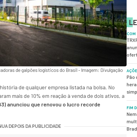
LE
COM 
TRXF
anun
ofer
adoras de galpões logísticos do Brasil - Imagem: Divulgação
AÇÕE
Pão 
hera
história de qualquer empresa listada na bolsa. No
simp
ram mais de 10% em reação à venda de dois ativos, a
3) anunciou que renovou o lucro recorde
FIM 
Nem 
mult
UA DEPOIS DA PUBLICIDADE
Brad