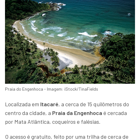
Praia do Engenhoca - Imagem: iStock/TinaFields
Localizada em
Itacaré
, a cerca de 15 quilômetros do
centro da cidade, a
Praia da Engenhoca
é cercada
por Mata Atlântica, coqueiros e falésias.
O acesso é gratuito, feito por uma trilha de cerca de