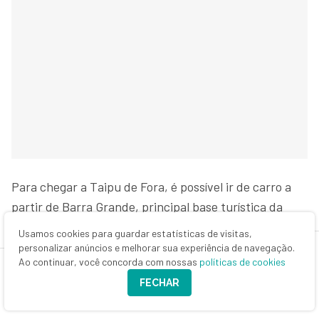
Para chegar a Taipu de Fora, é possível ir de carro a
partir de Barra Grande, principal base turística da
Península de Maraú. A região fica a cerca de 7
Usamos cookies para guardar estatísticas de visitas,
quilômetros da vila e o viajante pode acessá-la de
personalizar anúncios e melhorar sua experiência de navegação.
Ao continuar, você concorda com nossas
políticas de cookies
carro, quadriciclo, bicicleta ou transfer. Para quem
FECHAR
vem de outras partes da Bahia, o trajeto geralmente
inclui uma combinação de ferry boat, lancha ou