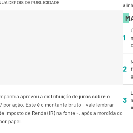
UA DEPOIS DA PUBLICIDADE
alin
MA
Ú
1
q
N
2
f
g
L
mpanhia aprovou a distribuição de
juros sobre o
3
m
7 por ação. Este é o montante bruto - vale lembrar
e
de Imposto de Renda (IR) na fonte -, após a mordida do
por papel.