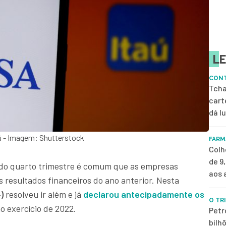
LE
CONT
Tcha
cart
dá l
aú - Imagem: Shutterstock
FARM
Colh
de 9
do quarto trimestre é comum que as empresas
aos 
 resultados financeiros do ano anterior. Nesta
4)
resolveu ir além e já
declarou antecipadamente os
O TR
ao exercício de 2022.
Petr
bilh