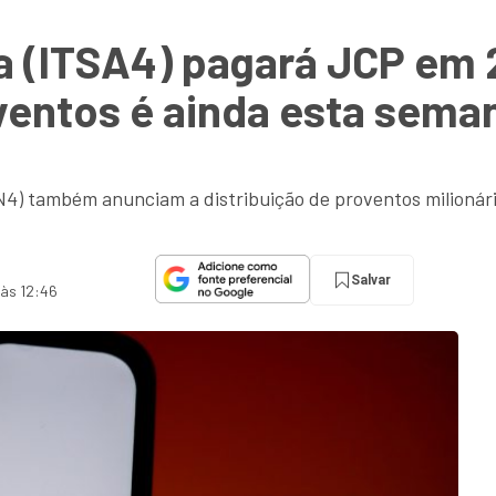
a (ITSA4) pagará JCP em 
ventos é ainda esta sema
4) também anunciam a distribuição de proventos milionár
Salvar
 às 12:46