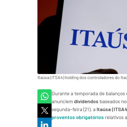
Itaúsa (ITSA4) holding dos controladores do It
Durante a temporada de balanços 
anunciem
dividendos
baseados nos
segunda-feira (21), a
Itaúsa (ITSA
proventos obrigatórios
relativos 