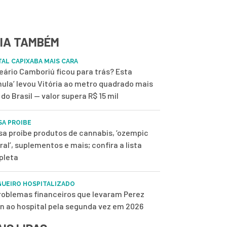
IA TAMBÉM
TAL CAPIXABA MAIS CARA
eário Camboriú ficou para trás? Esta
mula’ levou Vitória ao metro quadrado mais
 do Brasil — valor supera R$ 15 mil
SA PROIBE
sa proíbe produtos de cannabis, ‘ozempic
ral’, suplementos e mais; confira a lista
pleta
UEIRO HOSPITALIZADO
roblemas financeiros que levaram Perez
on ao hospital pela segunda vez em 2026