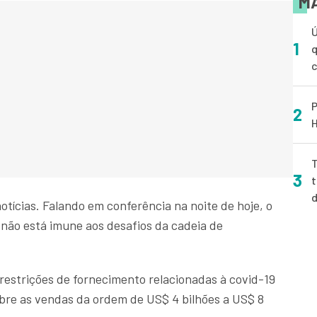
MA
Ú
1
q
P
2
H
T
3
t
otícias. Falando em conferência na noite de hoje, o
não está imune aos desafios da cadeia de
restrições de fornecimento relacionadas à covid-19
bre as vendas da ordem de US$ 4 bilhões a US$ 8