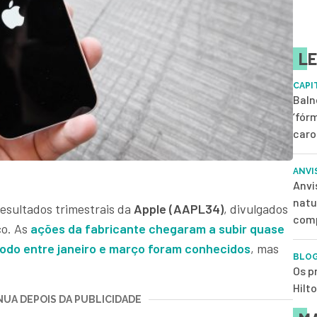
LE
CAPI
Baln
‘fór
caro
ANVI
Anvi
natu
resultados trimestrais da
Apple (AAPL34)
, divulgados
com
co. As
ações da fabricante chegaram a subir quase
odo entre janeiro e março foram conhecidos
, mas
BLOG
Os p
Hilt
UA DEPOIS DA PUBLICIDADE