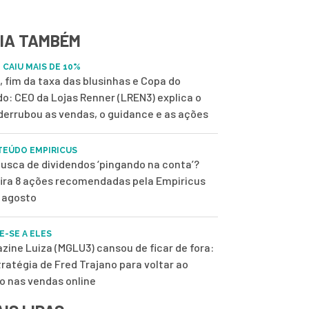
IA TAMBÉM
 CAIU MAIS DE 10%
, fim da taxa das blusinhas e Copa do
o: CEO da Lojas Renner (LREN3) explica o
derrubou as vendas, o guidance e as ações
EÚDO EMPIRICUS
usca de dividendos ‘pingando na conta’?
ira 8 ações recomendadas pela Empiricus
 agosto
E-SE A ELES
zine Luiza (MGLU3) cansou de ficar de fora:
tratégia de Fred Trajano para voltar ao
o nas vendas online