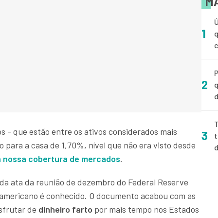
MA
Ú
1
q
P
2
q
d
T
os - que estão entre os ativos considerados mais
3
t
 para a casa de 1,70%, nível que não era visto desde
a nossa cobertura de mercados
.
ão da ata da reunião de dezembro do Federal Reserve
e-americano é conhecido. O documento acabou com as
sfrutar de
dinheiro farto
por mais tempo nos Estados