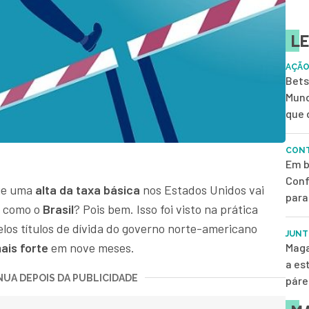
LE
AÇÃO
Bets
Mund
que 
CONT
Em b
Conf
que uma
alta da taxa básica
nos Estados Unidos vai
para
s como o
Brasil
? Pois bem. Isso foi visto na prática
elos títulos de dívida do governo norte-americano
JUNT
ais forte
em nove meses.
Maga
a es
UA DEPOIS DA PUBLICIDADE
páre