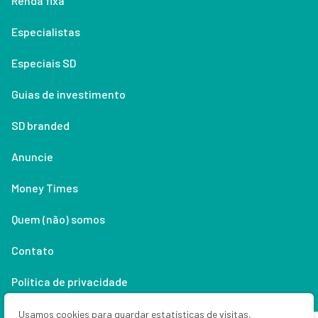
Renda fixa
Especialistas
Especiais SD
Guias de investimento
SD branded
Anuncie
Money Times
Quem (não) somos
Contato
Política de privacidade
Lifestyle
Usamos cookies para guardar estatísticas de visitas,