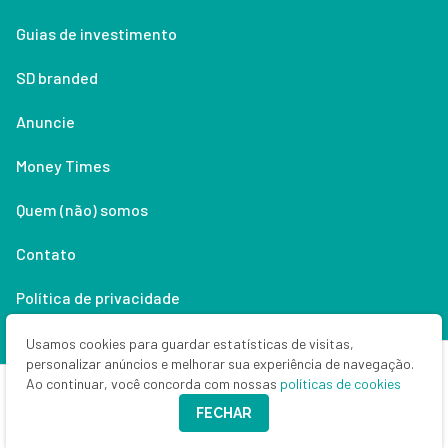
Guias de investimento
SD branded
Anuncie
Money Times
Quem (não) somos
Contato
Política de privacidade
Lifestyle
Usamos cookies para guardar estatísticas de visitas,
personalizar anúncios e melhorar sua experiência de navegação.
Ao continuar, você concorda com nossas
políticas de cookies
Copyright © 2026 Seu Dinheiro. Todos os direitos reservados.
FECHAR
CNPJ: 33.523.405/0001-63