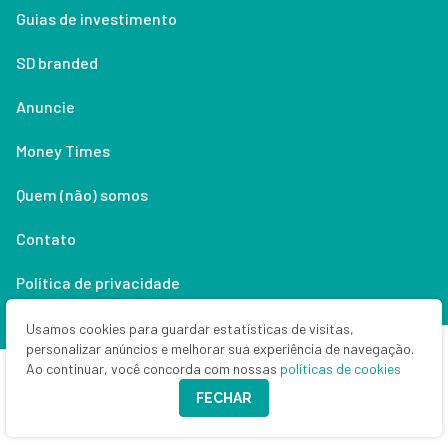
Guias de investimento
SD branded
Anuncie
Money Times
Quem (não) somos
Contato
Política de privacidade
Lifestyle
Usamos cookies para guardar estatísticas de visitas,
personalizar anúncios e melhorar sua experiência de navegação.
Ao continuar, você concorda com nossas
políticas de cookies
Copyright © 2026 Seu Dinheiro. Todos os direitos reservados.
FECHAR
CNPJ: 33.523.405/0001-63