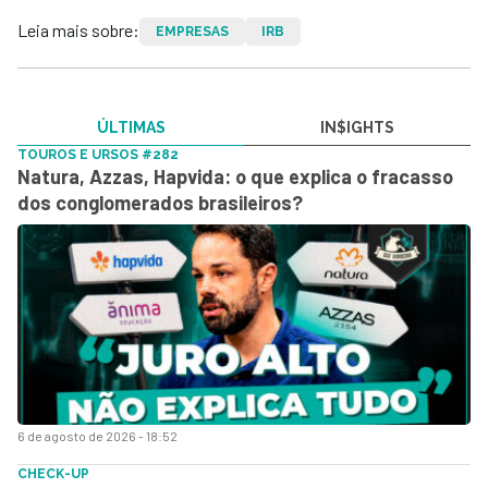
Leia mais sobre:
EMPRESAS
IRB
ÚLTIMAS
IN$IGHTS
TOUROS E URSOS #282
Natura, Azzas, Hapvida: o que explica o fracasso
dos conglomerados brasileiros?
6 de agosto de 2026 - 18:52
CHECK-UP