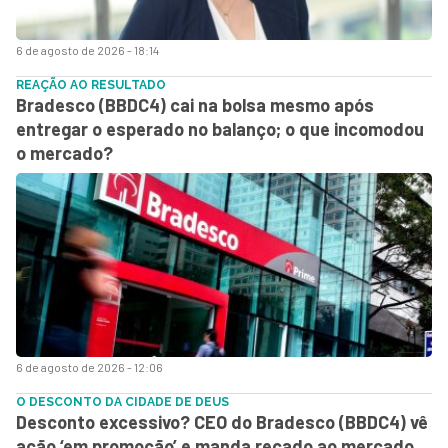
6 de agosto de 2026 - 18:14
REAÇÃO AO RESULTADO
Bradesco (BBDC4) cai na bolsa mesmo após
entregar o esperado no balanço; o que incomodou
o mercado?
6 de agosto de 2026 - 12:06
O DESCONTO DA CIDADE DE DEUS
Desconto excessivo? CEO do Bradesco (BBDC4) vê
ação ‘em promoção’ e manda recado ao mercado