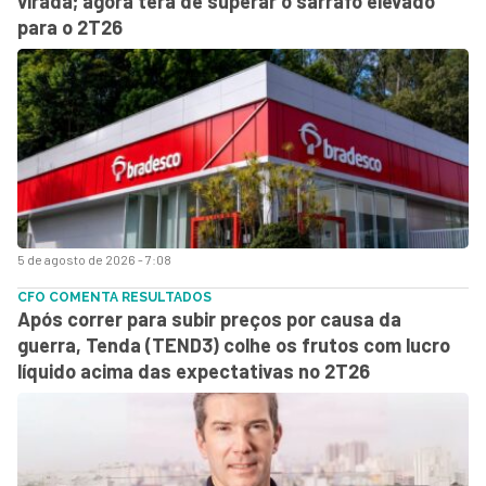
virada; agora terá de superar o sarrafo elevado
para o 2T26
5 de agosto de 2026 - 7:08
CFO COMENTA RESULTADOS
Após correr para subir preços por causa da
guerra, Tenda (TEND3) colhe os frutos com lucro
líquido acima das expectativas no 2T26