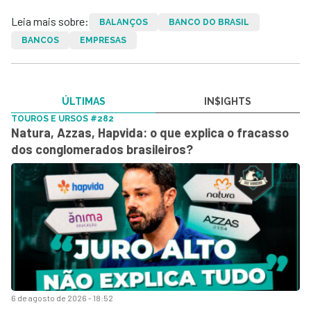
Leia mais sobre:
BALANÇOS
BANCO DO BRASIL
BANCOS
EMPRESAS
ÚLTIMAS
IN$IGHTS
TOUROS E URSOS #282
Natura, Azzas, Hapvida: o que explica o fracasso
dos conglomerados brasileiros?
6 de agosto de 2026 - 18:52