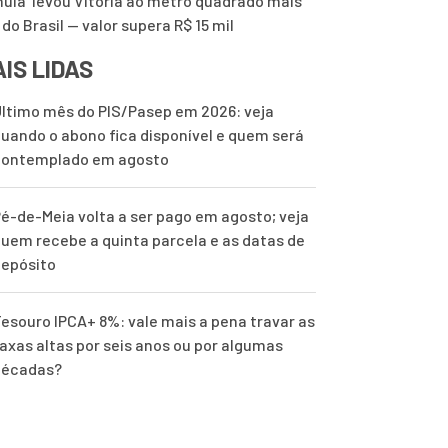
mula’ levou Vitória ao metro quadrado mais
 do Brasil — valor supera R$ 15 mil
IS LIDAS
ltimo mês do PIS/Pasep em 2026: veja
uando o abono fica disponível e quem será
contemplado em agosto
é-de-Meia volta a ser pago em agosto; veja
uem recebe a quinta parcela e as datas de
epósito
esouro IPCA+ 8%: vale mais a pena travar as
axas altas por seis anos ou por algumas
décadas?