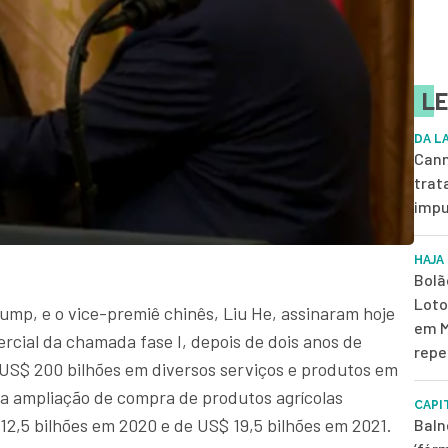
LE
DA L
Cann
trat
impu
HAJA
Bolã
Loto
ump, e o vice-premiê chinês, Liu He, assinaram hoje
em M
rcial da chamada fase I, depois de dois anos de
repe
US$ 200 bilhões em diversos serviços e produtos em
 a ampliação de compra de produtos agrícolas
CAPI
12,5 bilhões em 2020 e de US$ 19,5 bilhões em 2021.
Baln