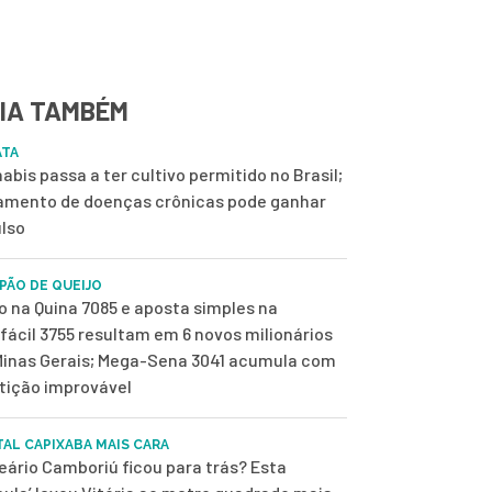
IA TAMBÉM
ATA
abis passa a ter cultivo permitido no Brasil;
amento de doenças crônicas pode ganhar
lso
 PÃO DE QUEIJO
o na Quina 7085 e aposta simples na
fácil 3755 resultam em 6 novos milionários
inas Gerais; Mega-Sena 3041 acumula com
tição improvável
TAL CAPIXABA MAIS CARA
eário Camboriú ficou para trás? Esta