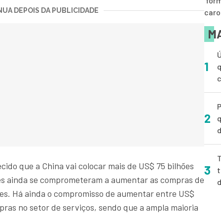
‘fór
UA DEPOIS DA PUBLICIDADE
caro
MA
Ú
1
q
P
2
q
d
T
cido que a China vai colocar mais de US$ 75 bilhões
3
t
ses ainda se comprometeram a aumentar as compras de
ões. Há ainda o compromisso de aumentar entre US$
pras no setor de serviços, sendo que a ampla maioria